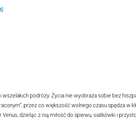
00
 wszelakich podróży. Życia nie wyobraża sobie bez hiszpa
traconym”, przez co większość wolnego czasu spędza w klu
or Venus, dzieląc z nią miłość do śpiewu, siatkówki i przy