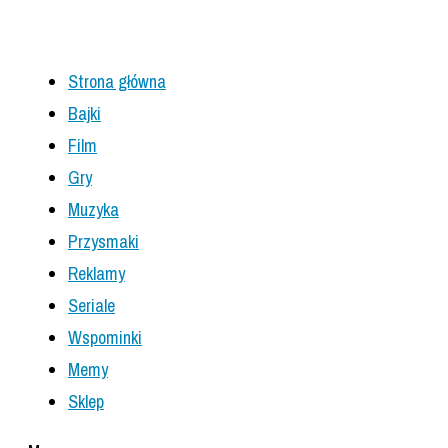
Strona główna
Bajki
Film
Gry
Muzyka
Przysmaki
Reklamy
Seriale
Wspominki
Memy
Sklep