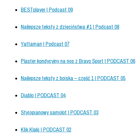
BESTplayer | Podcast 09
Najlepsze teksty z dzieciństwa #1 | Podcast 08
Yattaman | Podcast 07
Plaster kondycyjny na nos z Bravo Sport | PODCAST 06
Najlepsze teksty z boiska – część 1 | PODCAST 05
Diablo | PODCAST 04
Styropianowy samolot | PODCAST 03
Klik Klaki | PODCAST 02