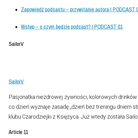
Zapowiedź podcastu – przywitanie autora | PODCAST 
Wstęp – o czym będzie podcast? | PODCAST 01
SailorV
SailorV
Pasjonatka niezdrowej żywności, kolorowych drinków i
co dzień wyznaje zasadę „dzień bez treningu dniem s
klubu Czarodziejki z Księżyca. Już wtedy została Sail
Article 11