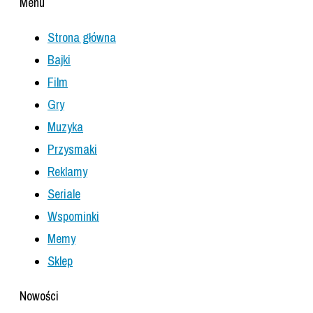
Menu
Strona główna
Bajki
Film
Gry
Muzyka
Przysmaki
Reklamy
Seriale
Wspominki
Memy
Sklep
Nowości