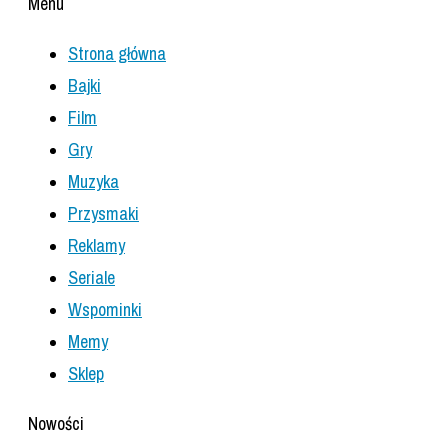
Menu
Strona główna
Bajki
Film
Gry
Muzyka
Przysmaki
Reklamy
Seriale
Wspominki
Memy
Sklep
Nowości