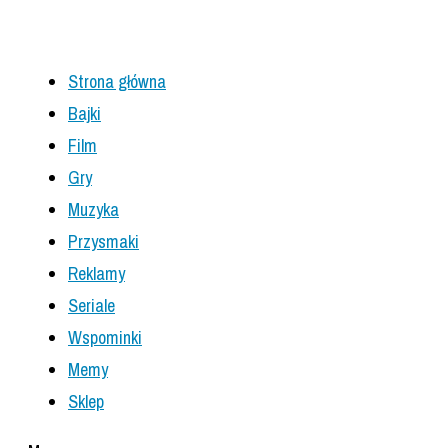
Strona główna
Bajki
Film
Gry
Muzyka
Przysmaki
Reklamy
Seriale
Wspominki
Memy
Sklep