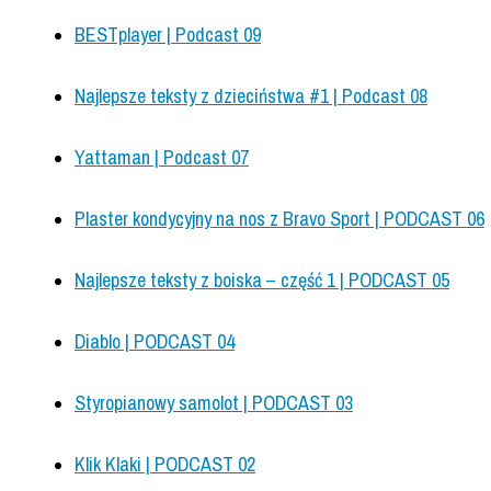
BESTplayer | Podcast 09
Najlepsze teksty z dzieciństwa #1 | Podcast 08
Yattaman | Podcast 07
Plaster kondycyjny na nos z Bravo Sport | PODCAST 06
Najlepsze teksty z boiska – część 1 | PODCAST 05
Diablo | PODCAST 04
Styropianowy samolot | PODCAST 03
Klik Klaki | PODCAST 02