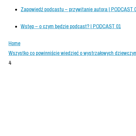
Zapowiedź podcastu – przywitanie autora | PODCAST 
Wstęp – o czym będzie podcast? | PODCAST 01
Home
Wszystko co powinniście wiedzieć o wystrzałowych dziewczyn
4