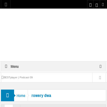
Menu
BESTplayer | Podcast 09
Najlepsze teksty z dzieciństwa #1 | Podcast 08
rowery dwa
Home
Yattaman | Podcast 07
Plaster kondycyjny na nos z Bravo Sport | PODCAST 06