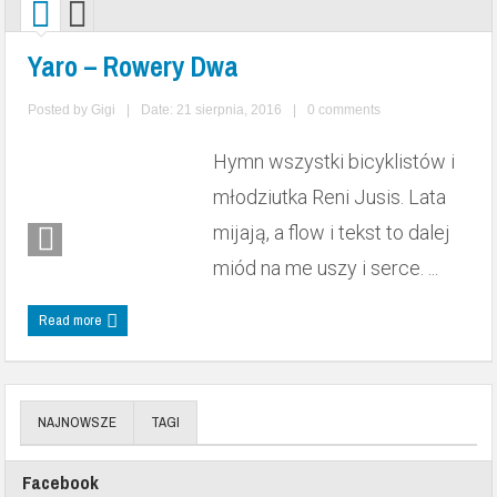
Najlepsze teksty z boiska – część 1 | PODCAST 05
Yaro – Rowery Dwa
Diablo | PODCAST 04
Styropianowy samolot | PODCAST 03
Posted by
Gigi
|
Date: 21 sierpnia, 2016
|
0 comments
Klik Klaki | PODCAST 02
Hymn wszystki bicyklistów i
Zapowiedź podcastu – przywitanie autora | PODCAST 00
młodziutka Reni Jusis. Lata
Wstęp – o czym będzie podcast? | PODCAST 01
mijają, a flow i tekst to dalej
miód na me uszy i serce. ...
Read more
NAJNOWSZE
TAGI
Facebook