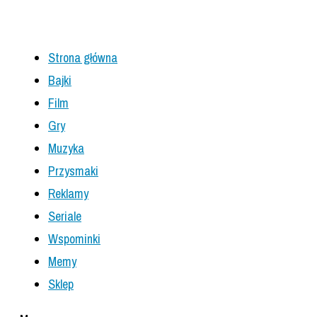
Strona główna
Bajki
Film
Gry
Muzyka
Przysmaki
Reklamy
Seriale
Wspominki
Memy
Sklep