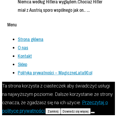
Niemca według Hitlera wyglądem.Chociaż Hitler
miał z Austrią sporo wspólnego jak on.. ...
Menu
Strona główna
O nas
Kontakt
Sklep
Polityka prywatności – MagiczneLata90.pl
Ta strona korzysta z ciasteczek aby świadczyć usługi
na najwyższym poziomie. Dalsze korzystanie ze strony
oznacza, że zgadzasz się na ich użycie.
Przeczytaj o
polityce prywatności.
Zamknij
Dowiedz się więcej