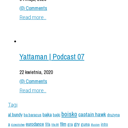
(0) Comments
Read more...
Yattaman | Podcast 07
22 kwietnia, 2020
(0) Comments
Read more...
Tagi
boisko
captain hawk
al bundy
bajka
ba baracus
bajki
drużyna
eurodance
film
gry
a
fifa
gra
guma
intro
dzieciństwo
fifa 98
illusion