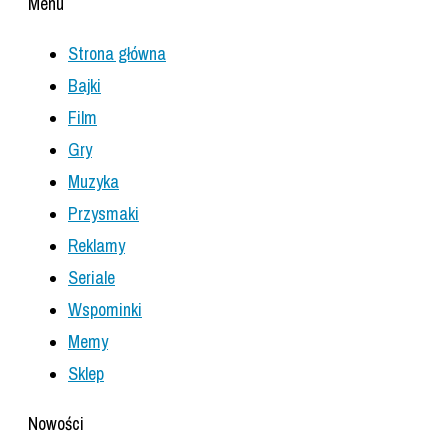
Menu
Strona główna
Bajki
Film
Gry
Muzyka
Przysmaki
Reklamy
Seriale
Wspominki
Memy
Sklep
Nowości