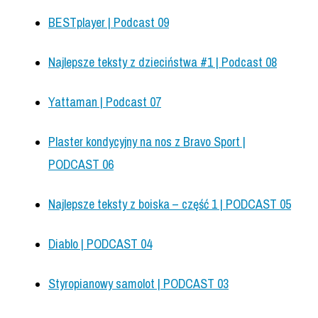
BESTplayer | Podcast 09
Najlepsze teksty z dzieciństwa #1 | Podcast 08
Yattaman | Podcast 07
Plaster kondycyjny na nos z Bravo Sport |
PODCAST 06
Najlepsze teksty z boiska – część 1 | PODCAST 05
Diablo | PODCAST 04
Styropianowy samolot | PODCAST 03