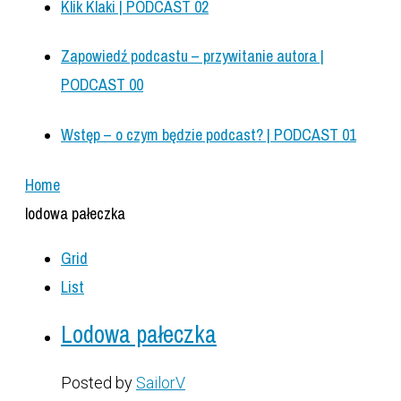
Klik Klaki | PODCAST 02
Zapowiedź podcastu – przywitanie autora |
PODCAST 00
Wstęp – o czym będzie podcast? | PODCAST 01
Home
lodowa pałeczka
Grid
List
Lodowa pałeczka
Posted by
SailorV