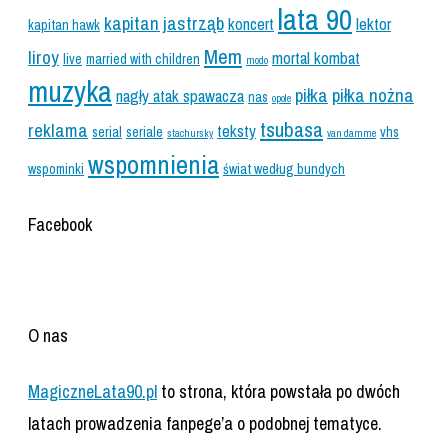
lata 90
kapitan jastrząb
koncert
lektor
kapitan hawk
Mem
liroy
mortal kombat
live
married with children
modo
muzyka
piłka
piłka nożna
nagły atak spawacza
nas
opole
tsubasa
reklama
teksty
serial
seriale
vhs
stachursky
van damme
wspomnienia
wspominki
świat według bundych
Facebook
O nas
MagiczneLata90.pl
to strona, która powstała po dwóch
latach prowadzenia fanpege’a o podobnej tematyce.