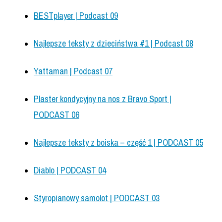
BESTplayer | Podcast 09
Najlepsze teksty z dzieciństwa #1 | Podcast 08
Yattaman | Podcast 07
Plaster kondycyjny na nos z Bravo Sport |
PODCAST 06
Najlepsze teksty z boiska – część 1 | PODCAST 05
Diablo | PODCAST 04
Styropianowy samolot | PODCAST 03