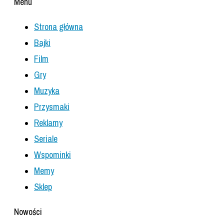
Menu
Strona główna
Bajki
Film
Gry
Muzyka
Przysmaki
Reklamy
Seriale
Wspominki
Memy
Sklep
Nowości