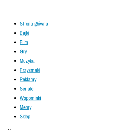
Strona główna
Bajki
Film
Gry
Muzyka
Przysmaki
Reklamy
Seriale
Wspominki
Memy
Sklep