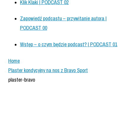
Klik Klaki | PODCAST 02
Zapowiedź podcastu – przywitanie autora |
PODCAST 00
Wstęp – o czym będzie podcast? | PODCAST 01
Home
Plaster kondycyjny na nos z Bravo Sport
plaster-bravo