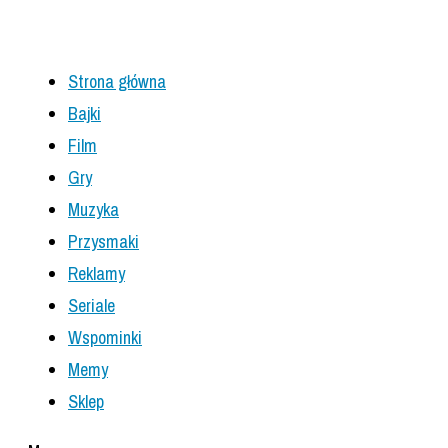
Strona główna
Bajki
Film
Gry
Muzyka
Przysmaki
Reklamy
Seriale
Wspominki
Memy
Sklep