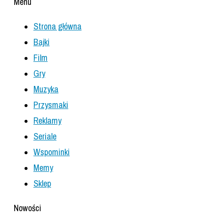
Menu
Strona główna
Bajki
Film
Gry
Muzyka
Przysmaki
Reklamy
Seriale
Wspominki
Memy
Sklep
Nowości