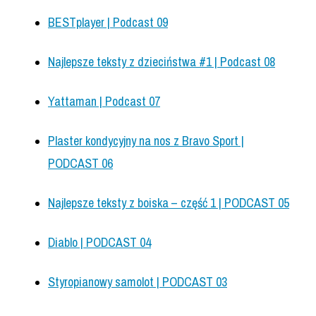
BESTplayer | Podcast 09
Najlepsze teksty z dzieciństwa #1 | Podcast 08
Yattaman | Podcast 07
Plaster kondycyjny na nos z Bravo Sport |
PODCAST 06
Najlepsze teksty z boiska – część 1 | PODCAST 05
Diablo | PODCAST 04
Styropianowy samolot | PODCAST 03