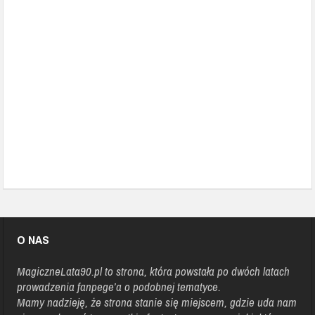
Najlepsze teksty z boiska – część 1 | PODCAST 05
Diablo | PODCAST 04
Styropianowy samolot | PODCAST 03
Klik Klaki | PODCAST 02
Zapowiedź podcastu – przywitanie autora | PODCAST 00
Wstęp – o czym będzie podcast? | PODCAST 01
O NAS
MagiczneLata90.pl
to strona, która powstała po dwóch latach
prowadzenia fanpege’a o podobnej tematyce.
Mamy nadzieję, że strona stanie się miejscem, gdzie uda nam