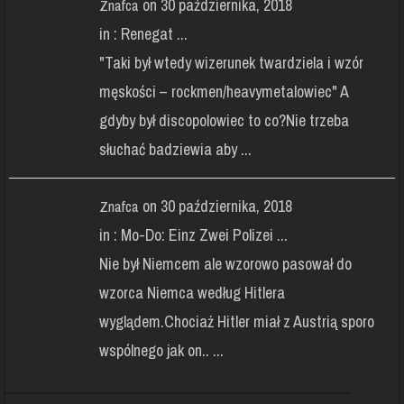
on 30 października, 2018
Znafca
in :
Renegat ...
"Taki był wtedy wizerunek twardziela i wzór
męskości – rockmen/heavymetalowiec" A
gdyby był discopolowiec to co?Nie trzeba
słuchać badziewia aby ...
on 30 października, 2018
Znafca
in :
Mo-Do: Einz Zwei Polizei ...
Nie był Niemcem ale wzorowo pasował do
wzorca Niemca według Hitlera
wyglądem.Chociaż Hitler miał z Austrią sporo
wspólnego jak on.. ...