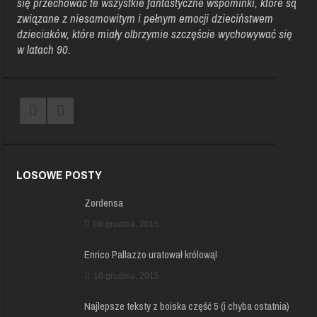
się przechować te wszystkie fantastyczne wspominki, które są
związane z niesamowitym i pełnym emocji dzieciństwem
dzieciaków, które miały olbrzymie szczęście wychowywać się
w latach 90.
LOSOWE POSTY
Zordensa
08 grudnia, 2015
Enrico Pallazzo uratował królową!
10 grudnia, 2015
Najlepsze teksty z boiska część 5 (i chyba ostatnia)