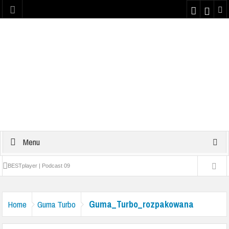
Menu
BESTplayer | Podcast 09
Najlepsze teksty z dzieciństwa #1 | Podcast 08
Guma_Turbo_rozpakowana
Home
Guma Turbo
Yattaman | Podcast 07
Plaster kondycyjny na nos z Bravo Sport | PODCAST 06