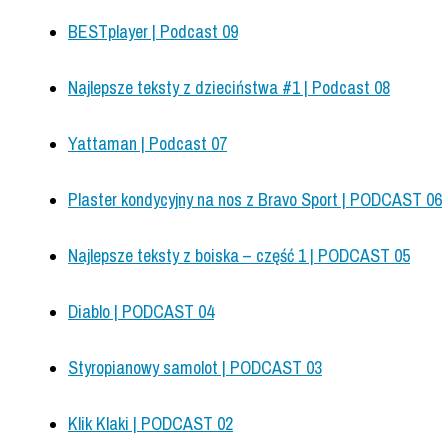
BESTplayer | Podcast 09
Najlepsze teksty z dzieciństwa #1 | Podcast 08
Yattaman | Podcast 07
Plaster kondycyjny na nos z Bravo Sport | PODCAST 06
Najlepsze teksty z boiska – część 1 | PODCAST 05
Diablo | PODCAST 04
Styropianowy samolot | PODCAST 03
Klik Klaki | PODCAST 02