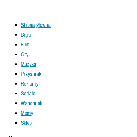
Strona główna
Bajki
Film
Gry
Muzyka
Przysmaki
Reklamy
Seriale
Wspominki
Memy
Sklep