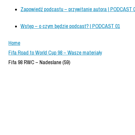
Zapowiedź podcastu – przywitanie autora | PODCAST 
Wstęp – o czym będzie podcast? | PODCAST 01
Home
Fifa Road to World Cup 98 – Wasze materiały
Fifa 98 RWC – Nadeslane (59)