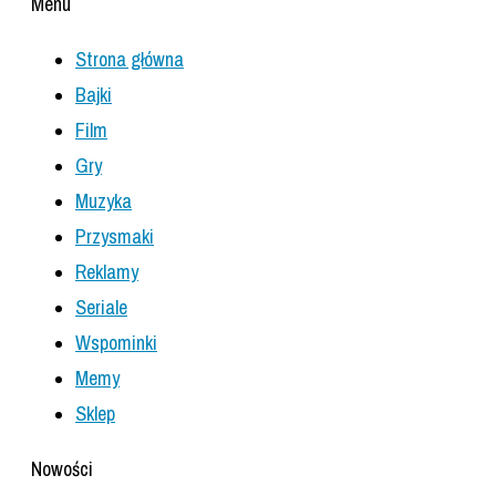
Menu
Strona główna
Bajki
Film
Gry
Muzyka
Przysmaki
Reklamy
Seriale
Wspominki
Memy
Sklep
Nowości