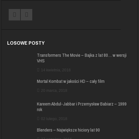
LOSOWE POSTY
Transformers The Movie – Bajka z lat 80… w wersji
VHS
14 kwietnia, 2018
Mortal Kombat w jakości HD – cały film
20 marca, 2018
Kareem Abdul-Jabbar i Przemysław Babiarz – 1999
rok
02 lutego, 2018
Blenders – Największe hiciory lat 90