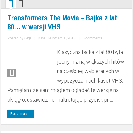
Najlepsze teksty z boiska – część 1 | PODCAST 05
Transformers The Movie – Bajka z lat
Diablo | PODCAST 04
Styropianowy samolot | PODCAST 03
80… w wersji VHS
Klik Klaki | PODCAST 02
Posted by
Gigi
|
Date: 14 kwietnia, 2018
|
0 comments
Zapowiedź podcastu – przywitanie autora | PODCAST 00
Klasyczna bajka z lat 80 była
Wstęp – o czym będzie podcast? | PODCAST 01
jednym z największych hitów
najczęściej wybieranych w
wypożyczalniach kaset VHS.
Pamiętam, że sam mogłem oglądać tę wersję na
okrągło, ustawicznie maltretując przycisk pr ...
Read more