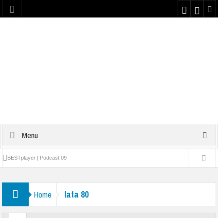
Menu
BESTplayer | Podcast 09
Najlepsze teksty z dzieciństwa #1 | Podcast 08
lata 80
Home
Yattaman | Podcast 07
Plaster kondycyjny na nos z Bravo Sport | PODCAST 06