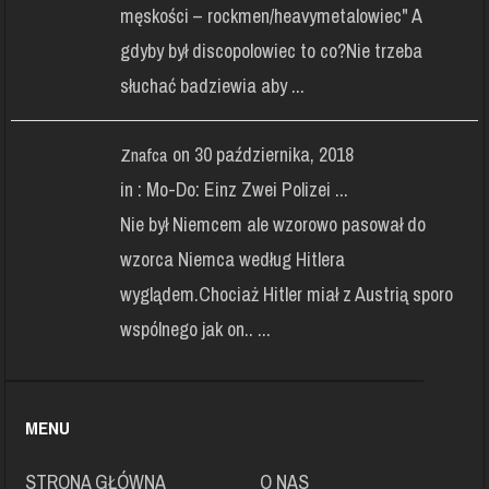
męskości – rockmen/heavymetalowiec" A
gdyby był discopolowiec to co?Nie trzeba
słuchać badziewia aby ...
on 30 października, 2018
Znafca
in :
Mo-Do: Einz Zwei Polizei ...
Nie był Niemcem ale wzorowo pasował do
wzorca Niemca według Hitlera
wyglądem.Chociaż Hitler miał z Austrią sporo
wspólnego jak on.. ...
MENU
STRONA GŁÓWNA
O NAS