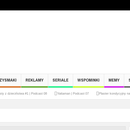
ZYSMAKI
REKLAMY
SERIALE
WSPOMINKI
MEMY
sty z dzieciństwa #1 | Podcast 08
Yattaman | Podcast 07
Plaster kondycyjny n
AST 05
Diablo | PODCAST 04
Styropianowy samolot | PODCAST 03
Klik
 PODCAST 00
Wstęp – o czym będzie podcast? | PODCAST 01