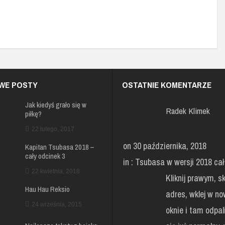
WE POSTY
OSTATNIE KOMENTARZE
Jak kiedyś grało się w
Radek Klimek
piłkę?
22 lutego, 2017
on 30 października, 2018
Kapitan Tsubasa 2018 –
cały odcinek 3
in :
Tsubasa w wersji 2018 cał 
22 kwietnia, 2018
Kliknij prawym, sk
Hau Hau Reksio
adres, wklej w n
24 września, 2015
oknie i tam odpal