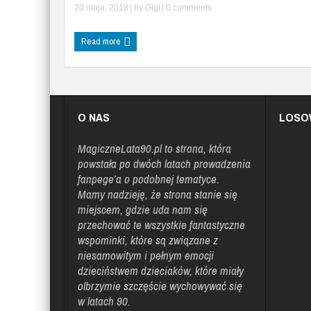
20 maja, 2018
| by
Gigi
|
0 comments
Read more
O NAS
LOSO
MagiczneLata90.pl
to strona, która
powstała po dwóch latach prowadzenia
fanpege’a o podobnej tematyce.
Mamy nadzieję, że strona stanie się
miejscem, gdzie uda nam się
przechować te wszystkie fantastyczne
wspominki, które są związane z
niesamowitym i pełnym emocji
dzieciństwem dzieciaków, które miały
olbrzymie szczęście wychowywać się
w latach 90.