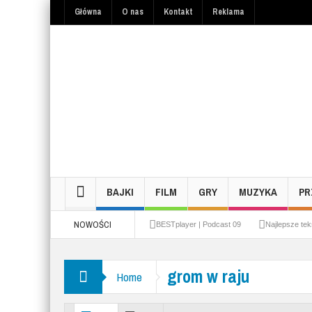
Główna
O nas
Kontakt
Reklama
BAJKI
FILM
GRY
MUZYKA
PR
NOWOŚCI
BESTplayer | Podcast 09
Najlepsze tek
Najlepsze teksty z boiska – część 1 | PODC
grom w raju
Home
Zapowiedź podcastu – przywitanie autora |