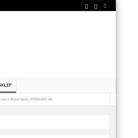
SKLEP
a nos z Bravo Sport | PODCAST 06
 Klaki | PODCAST 02