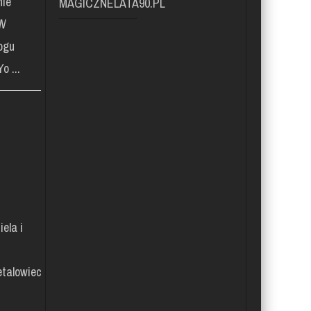
nie
MAGICZNELATA90.PL
 W
ogu
o ...
ela i
talowiec"