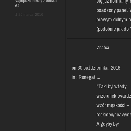
się już normalny, 
Najlepsze teksty z boiska
#4
osadzony panel.
25 marca, 2016
prawym dolnym r
(podobnie jak do Y
Znafca
on 30 października, 2018
in :
Renegat ...
"Taki był wtedy
wizerunek twardzi
wzór męskości –
rockmen/heavyme
A gdyby był