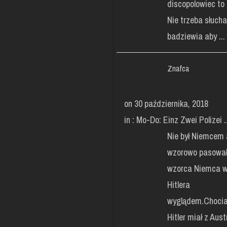
discopolowiec to
Nie trzeba słuch
badziewia aby ...
Znafca
on 30 października, 2018
in :
Mo-Do: Einz Zwei Polizei ..
Nie był Niemcem 
wzorowo pasował
wzorca Niemca w
Hitlera
wyglądem.Choci
Hitler miał z Aust