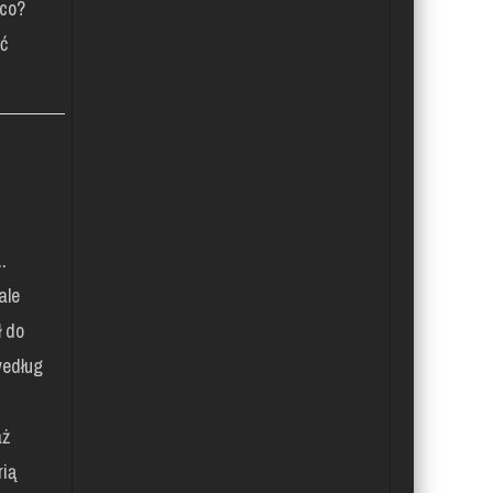
 co?
ać
.
ale
 do
edług
aż
rią