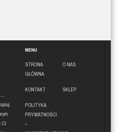
MENU
STRONA
O NAS
GŁÓWNA
KONTAKT
SKLEP
...
opiuj
POLITYKA
owym
PRYWATNOŚCI
i Ci
–