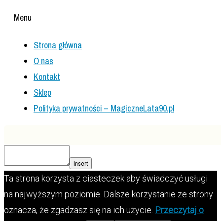
Menu
Strona główna
O nas
Kontakt
Sklep
Polityka prywatności – MagiczneLata90.pl
Insert
Ta strona korzysta z ciasteczek aby świadczyć usługi
na najwyższym poziomie. Dalsze korzystanie ze strony
oznacza, że zgadzasz się na ich użycie.
Przeczytaj o