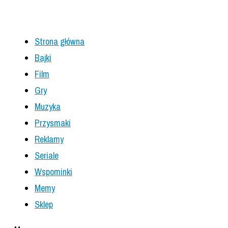
Strona główna
Bajki
Film
Gry
Muzyka
Przysmaki
Reklamy
Seriale
Wspominki
Memy
Sklep