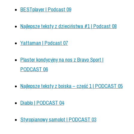
BESTplayer | Podcast 09
Najlepsze teksty z dzieciństwa #1 | Podcast 08
Yattaman | Podcast 07
Plaster kondycyjny na nos z Bravo Sport |
PODCAST 06
Najlepsze teksty z boiska – część 1 | PODCAST 05
Diablo | PODCAST 04
Styropianowy samolot | PODCAST 03