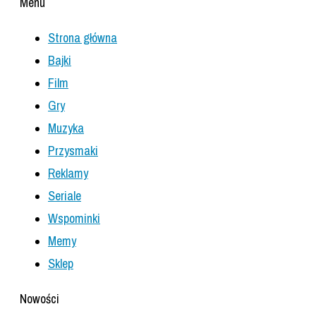
Menu
Strona główna
Bajki
Film
Gry
Muzyka
Przysmaki
Reklamy
Seriale
Wspominki
Memy
Sklep
Nowości