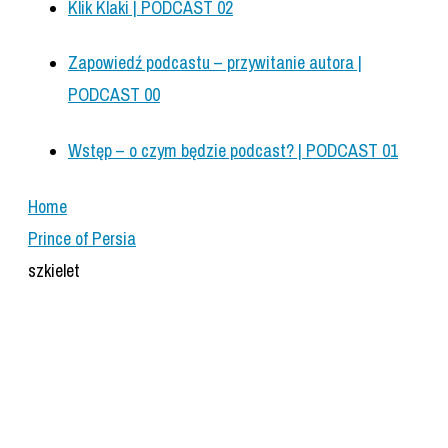
Klik Klaki | PODCAST 02
Zapowiedź podcastu – przywitanie autora |
PODCAST 00
Wstęp – o czym będzie podcast? | PODCAST 01
Home
Prince of Persia
szkielet