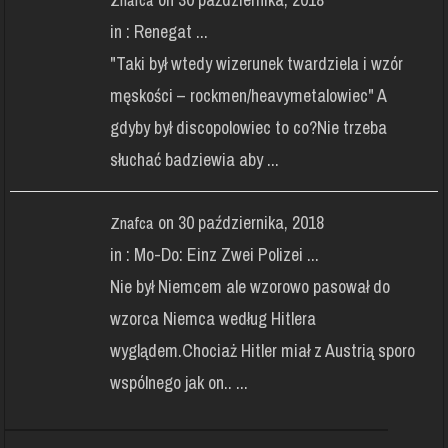
in :
Renegat ...
"Taki był wtedy wizerunek twardziela i wzór
męskości – rockmen/heavymetalowiec" A
gdyby był discopolowiec to co?Nie trzeba
słuchać badziewia aby ...
on 30 października, 2018
Znafca
in :
Mo-Do: Einz Zwei Polizei ...
Nie był Niemcem ale wzorowo pasował do
wzorca Niemca według Hitlera
wyglądem.Chociaż Hitler miał z Austrią sporo
wspólnego jak on.. ...