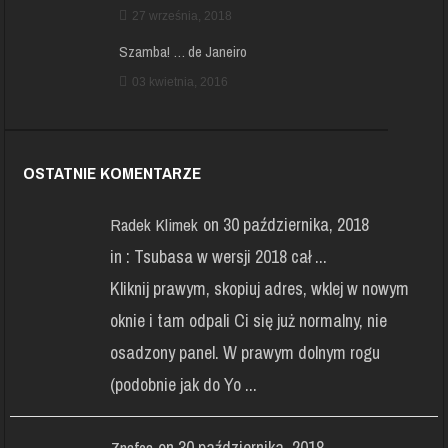
27 września, 2018
Szamba! … de Janeiro
03 kwietnia, 2016
OSTATNIE KOMENTARZE
on 30 października, 2018
Radek Klimek
in :
Tsubasa w wersji 2018 cał ...
Kliknij prawym, skopiuj adres, wklej w nowym
oknie i tam odpali Ci się już normalny, nie
osadzony panel. W prawym dolnym rogu
(podobnie jak do Yo ...
on 30 października, 2018
Znafca