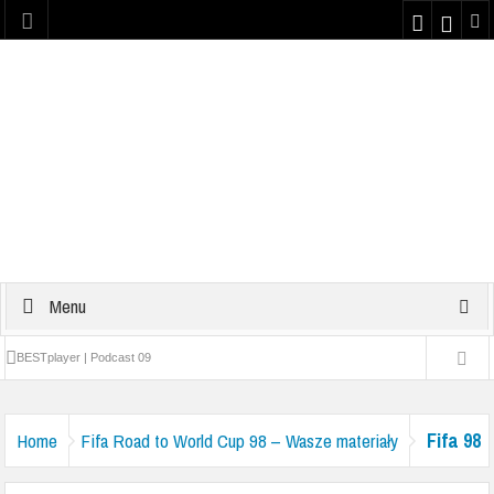
Menu
BESTplayer | Podcast 09
Najlepsze teksty z dzieciństwa #1 | Podcast 08
Fifa 98
Home
Fifa Road to World Cup 98 – Wasze materiały
Yattaman | Podcast 07
RWC – Nadeslane (40)
Plaster kondycyjny na nos z Bravo Sport | PODCAST 06