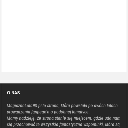
Najlepsze teksty z boiska – część 1 | PODCAST 05
Diablo | PODCAST 04
Styropianowy samolot | PODCAST 03
Klik Klaki | PODCAST 02
Zapowiedź podcastu – przywitanie autora | PODCAST 00
Wstęp – o czym będzie podcast? | PODCAST 01
O NAS
MagiczneLata90.pl
to strona, która powstała po dwóch latach
prowadzenia fanpege’a o podobnej tematyce.
Mamy nadzieję, że strona stanie się miejscem, gdzie uda nam
się przechować te wszystkie fantastyczne wspominki, które są