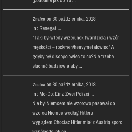
(podobnie jak do Yo ...
on 30 października, 2018
Znafca
in :
Renegat ...
"Taki był wtedy wizerunek twardziela i wzór
męskości – rockmen/heavymetalowiec" A
gdyby był discopolowiec to co?Nie trzeba
słuchać badziewia aby ...
on 30 października, 2018
Znafca
in :
Mo-Do: Einz Zwei Polizei ...
Nie był Niemcem ale wzorowo pasował do
wzorca Niemca według Hitlera
wyglądem.Chociaż Hitler miał z Austrią sporo
wspólnego jak on.. ...