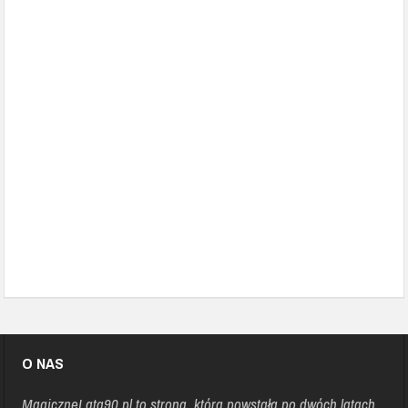
Najlepsze teksty z boiska – część 1 | PODCAST 05
Diablo | PODCAST 04
Styropianowy samolot | PODCAST 03
Klik Klaki | PODCAST 02
Zapowiedź podcastu – przywitanie autora | PODCAST 00
Wstęp – o czym będzie podcast? | PODCAST 01
O NAS
MagiczneLata90.pl
to strona, która powstała po dwóch latach