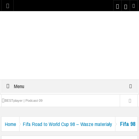
Menu
BESTplayer | Podcast 09
Najlepsze teksty z dzieciństwa #1 | Podcast 08
Fifa 98
Home
Fifa Road to World Cup 98 – Wasze materiały
Yattaman | Podcast 07
RWC – Nadeslane (13)
Plaster kondycyjny na nos z Bravo Sport | PODCAST 06