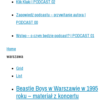
Klik Klaki | PODCAST 02
Zapowiedź podcastu – przywitanie autora |
PODCAST 00
Wstęp – o czym będzie podcast? | PODCAST 01
Home
warszawa
Grid
List
Beastie Boys w Warszawie w 1995
roku – materiał z koncertu