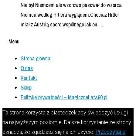
Nie był Niemcem ale wzorowo pasował do wzorca
Niemca według Hitlera wyglądem.Chociaż Hitler
miał z Austrią sporo wspólnego jak on.. ...
Menu
Strona główna
O nas
Kontakt
Sklep
Polityka prywatności – MagiczneLata90.pl
Ta strona korzysta z ciasteczek aby świadczyć usługi
na najwyższym poziomie. Dalsze korzystanie ze strony
oznacza, że zgadzasz się na ich użycie.
Przeczytaj o