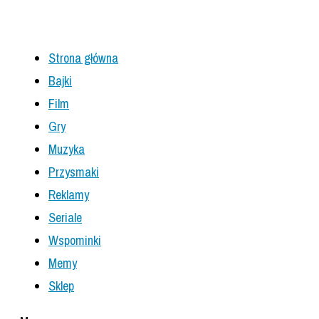
Strona główna
Bajki
Film
Gry
Muzyka
Przysmaki
Reklamy
Seriale
Wspominki
Memy
Sklep