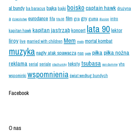
boisko
captain hawk
al bundy
bajka
ba baracus
bajki
drużyna
eurodance
film
gry
a
fifa
gra
guma
intro
dzieciństwo
fifa 98
illusion
lata 90
kapitan jastrząb
koncert
lektor
kapitan hawk
Mem
liroy
mortal kombat
live
married with children
modo
muzyka
piłka
piłka nożna
nagły atak spawacza
nas
opole
tsubasa
reklama
teksty
serial
seriale
vhs
stachursky
van damme
wspomnienia
wspominki
świat według bundych
Facebook
O nas