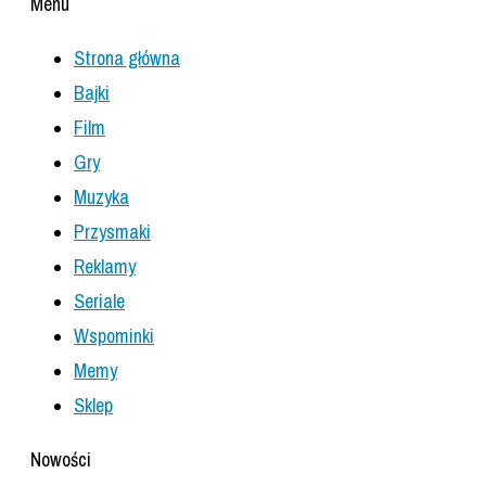
Menu
Strona główna
Bajki
Film
Gry
Muzyka
Przysmaki
Reklamy
Seriale
Wspominki
Memy
Sklep
Nowości