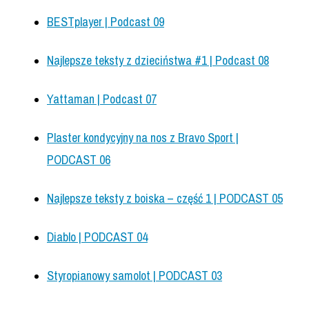
BESTplayer | Podcast 09
Najlepsze teksty z dzieciństwa #1 | Podcast 08
Yattaman | Podcast 07
Plaster kondycyjny na nos z Bravo Sport |
PODCAST 06
Najlepsze teksty z boiska – część 1 | PODCAST 05
Diablo | PODCAST 04
Styropianowy samolot | PODCAST 03