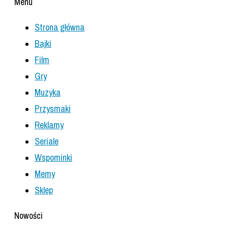
Menu
Strona główna
Bajki
Film
Gry
Muzyka
Przysmaki
Reklamy
Seriale
Wspominki
Memy
Sklep
Nowości