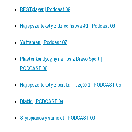
BESTplayer | Podcast 09
Najlepsze teksty z dzieciństwa #1 | Podcast 08
Yattaman | Podcast 07
Plaster kondycyjny na nos z Bravo Sport |
PODCAST 06
Najlepsze teksty z boiska – część 1 | PODCAST 05
Diablo | PODCAST 04
Styropianowy samolot | PODCAST 03