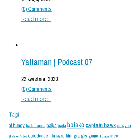
(0) Comments
Read more...
Yattaman | Podcast 07
22 kwietnia, 2020
(0) Comments
Read more...
Tagi
boisko
captain hawk
al bundy
bajka
ba baracus
bajki
drużyna
eurodance
film
gry
a
fifa
gra
guma
intro
dzieciństwo
fifa 98
illusion