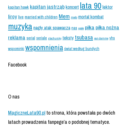
lata 90
kapitan jastrząb
koncert
lektor
kapitan hawk
Mem
liroy
mortal kombat
live
married with children
modo
muzyka
piłka
piłka nożna
nagły atak spawacza
nas
opole
tsubasa
reklama
teksty
serial
seriale
vhs
stachursky
van damme
wspomnienia
wspominki
świat według bundych
Facebook
O nas
MagiczneLata90.pl
to strona, która powstała po dwóch
latach prowadzenia fanpege’a o podobnej tematyce.