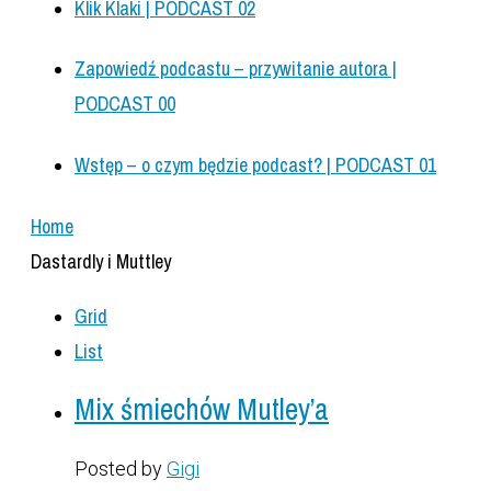
Klik Klaki | PODCAST 02
Zapowiedź podcastu – przywitanie autora |
PODCAST 00
Wstęp – o czym będzie podcast? | PODCAST 01
Home
Dastardly i Muttley
Grid
List
Mix śmiechów Mutley’a
Posted by
Gigi