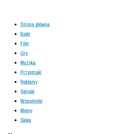
Strona główna
Bajki
Film
Gry
Muzyka
Przysmaki
Reklamy
Seriale
Wspominki
Memy
Sklep