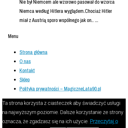
Nie był Niemcem ale wzorowo pasował do wzorca
Niemca według Hitlera wyglądem.Chociaż Hitler
miał z Austrią sporo wspólnego jak on.. ...
Menu
Strona główna
O nas
Kontakt
Sklep
Polityka prywatności – MagiczneLata90.pl
Ta strona korzysta z ciasteczek aby świadczyć usługi
na najwyższym poziomie. Dalsze korzystanie ze strony
oznacza, że zgadzasz się na ich użycie.
Przeczytaj o